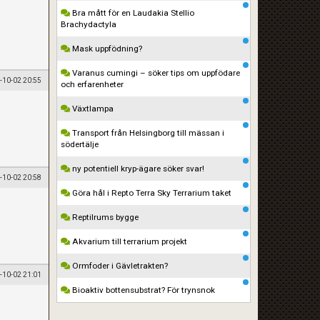
Bra mått för en Laudakia Stellio
Brachydactyla
Mask uppfödning?
Varanus cumingi – söker tips om uppfödare
-10-02 20:55
och erfarenheter
Växtlampa
Transport från Helsingborg till mässan i
södertälje
ny potentiell kryp-ägare söker svar!
-10-02 20:58
Göra hål i Repto Terra Sky Terrarium taket
Reptilrums bygge
Akvarium till terrarium projekt
Ormfoder i Gävletrakten?
-10-02 21:01
Bioaktiv bottensubstrat? För trynsnok