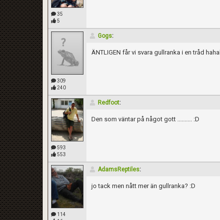
35
5
Gogs
:
ÄNTLIGEN får vi svara gullranka i en tråd hah
309
240
Redfoot
:
Den som väntar på något gott .......... :D
593
553
AdamsReptiles
:
jo tack men nått mer än gullranka? :D
114