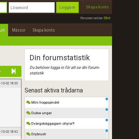
Skapa konto
Logga in
Personer online:
58st
rum
Mässor
Skapa konto
Din forumstatistik
Du behöver logga in för att se din forum-
statistik
-10-02 18:35
Senast aktiva trådarna
Mini hoppspindel
Dubia ungar
Dvärgskäggagam ohyra?!
-10-02 18:42
Drybrush