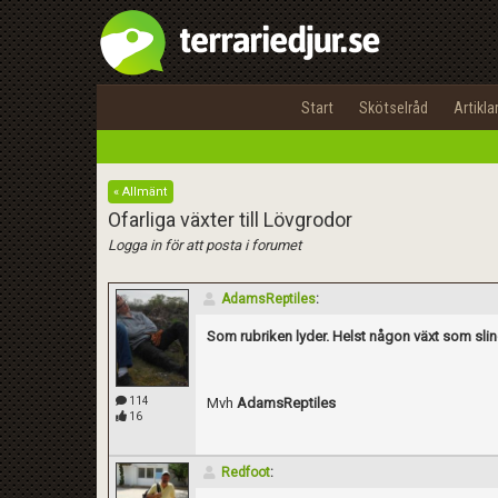
Start
Skötselråd
Artikla
« Allmänt
Ofarliga växter till Lövgrodor
Logga in för att posta i forumet
AdamsReptiles
:
Som rubriken lyder. Helst någon växt som sling
114
Mvh
AdamsReptiles
16
Redfoot
: