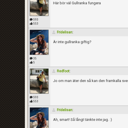
Här bör väl Gullranka fungera
593
553
Fridelisan
:
Är inte gullranka giftig?
35
5
Redfoot
:
Jo om man äter den så kan den framkalla sved
593
553
Fridelisan
:
Ah, smart! Så långt tänkte inte jag. :)