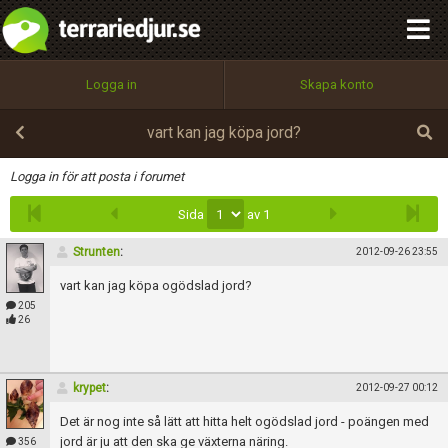
integritetspolicy
OK
Utför
Namn:
Begär nytt lösenord
Logga in
Skapa konto
Tillbaka till förstasidan
100%
Epost:
vart kan jag köpa jord?
Infoga
Logga in för att posta i forumet
Sida
av 1
Användarnamn:
Strunten
:
2012-09-26 23:55
vart kan jag köpa ogödslad jord?
Lösenord:
205
26
Privacy Policy
krypet
:
2012-09-27 00:12
Terms of Service
Det är nog inte så lätt att hitta helt ogödslad jord - poängen med
jord är ju att den ska ge växterna näring.
356