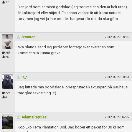
Skapa konto
179
Den jord som är minst gödslad (jag tror inte ens den är helt utan)
är kaktusjord eller såjord. En annan variant är att köpa naturell
torv, men jag vet ju inte om det fungerar för det du ska göra.
Strunten
:
2012-09-27 08:20
ska blanda sand ocj jord/torv för taggsvansvaranen som
kommer ska kunna gräva
205
26
ia_
:
2012-09-27 08:53
Jag hittade min ogödslade, obesprutade kaktusjord på Bauhaus
trädgårdsavdelning. =)
225
4
AdamsReptiles
:
2012-09-27 14:25
Köp Exo Terra Plantation Soil. Jag köper ett paket för 30 kr som