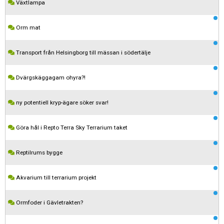
Växtlampa
Orm mat
Transport från Helsingborg till mässan i södertälje
Dvärgskäggagam ohyra?!
ny potentiell kryp-ägare söker svar!
Göra hål i Repto Terra Sky Terrarium taket
Reptilrums bygge
Akvarium till terrarium projekt
Ormfoder i Gävletrakten?
Kom ihåg att följa terrariedjur.se's regler när du postar i forumet.