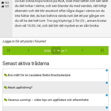
Du kan också köpa kokos på IKEA, sväll med vatten och sen låter
143
du det torkar i värme, och sen blandar du med sanden, rätt billigt
129
alternativ och det blir snustorrt efter några dagar i värme om du
inte fuktar det, du kan behöva vända runt det ett par gånger om
du vill ha det helt torrt. Tror jag köpte typ 2 för 25:-, annars kostar
dom väl 15-20:-/st, och det blir rätt mycket av en sån bricka.
Logga in för att posta i forumet
Sida
av 1
Senast aktiva trådarna
Bra mått för en Laudakia Stellio Brachydactyla
Mask uppfödning?
Varanus cumingi – söker tips om uppfödare och erfarenheter