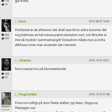
ger 8 liter.
114
16
Linus
:
2012-09-27 14:54
Problemet är att eftersom det skall vara till en ackis kommer det
nog behövas en hel massa paket plantation soil, och åtta liter är
366
159
inte så mycket i sammanhanget! Dessutom måste man ju torka
alltihopa innan man använder det i terrariet.
Johanon
:
2012-10-01 20:21
finns neutral torv på blomsterlandet
158
19
PinupZombie
:
2012-10-01 21:06
Finns torv billigt på dom flesta ställen, typ Maxi, Citygross,
Medlem
Plantagen osv.
i
SmHF