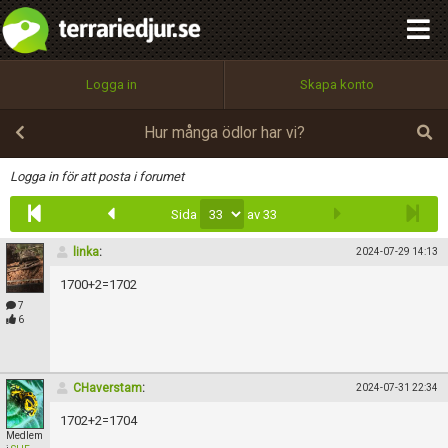
integritetspolicy
OK
Utför
Namn:
Begär nytt lösenord
Logga in
Skapa konto
Tillbaka till förstasidan
100%
Epost:
Hur många ödlor har vi?
Infoga
Logga in för att posta i forumet
Sida
av 33
Användarnamn:
linka
:
2024-07-29 14:13
1700+2=1702
Lösenord:
7
6
Privacy Policy
CHaverstam
:
2024-07-31 22:34
Terms of Service
1702+2=1704
Medlem