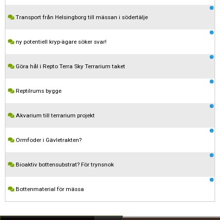
Transport från Helsingborg till mässan i södertälje
ny potentiell kryp-ägare söker svar!
Göra hål i Repto Terra Sky Terrarium taket
Reptilrums bygge
Akvarium till terrarium projekt
Kom ihåg att följa terrariedjur.se's regler när du postar i forumet.
Ormfoder i Gävletrakten?
Spara
Bioaktiv bottensubstrat? För trynsnok
Bottenmaterial för mässa