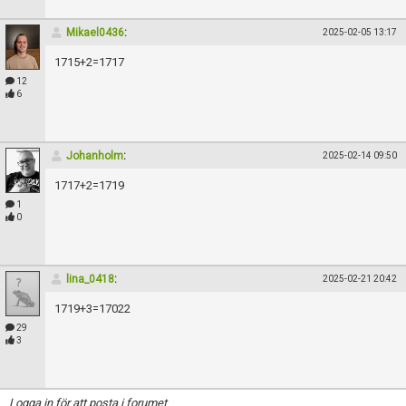
Mikael0436
:
2025-02-05 13:17
1715+2=1717
12
6
Johanholm
:
2025-02-14 09:50
1717+2=1719
1
0
lina_0418
:
2025-02-21 20:42
1719+3=17022
29
3
Logga in för att posta i forumet