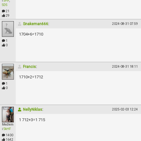
Skapa konto
i
SHF
,
SDS
21
29
Snakeman666
:
2024-08-31 07:59
1704+6=1710
1
0
Francis
:
2024-08-31 18:11
1710+2=1712
1
0
NellyNiklas
:
2025-02-03 12:24
1 712+3=1 715
Medlem
i
SkHF
1400
1642