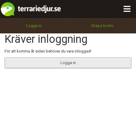
integritetspolicy
OK
Utför
Namn:
Begär nytt lösenord
Logga in
Skapa konto
Tillbaka till förstasidan
Kräver inloggning
100%
Epost:
För att komma åt sidan behöver du vara inloggad!
Logga in
Användarnamn:
Lösenord:
Privacy Policy
Terms of Service