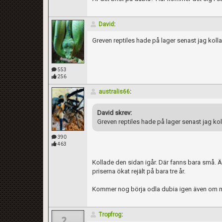
David
:
Greven reptiles hade på lager senast jag koll
553
256
australis66
:
David skrev:
Greven reptiles hade på lager senast jag ko
390
463
Kollade den sidan igår. Där fanns bara små. Är
priserna ökat rejält på bara tre år.
Kommer nog börja odla dubia igen även om mitt
Tropfrog
: