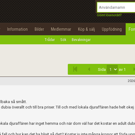
integritetspolicy
OK
Utför
Namn:
Begär nytt lösenord
Glömt lösenordet?
Tillbaka till förstasidan
Epost:
r
Information
Bilder
Medlemmar
Köp & sälj
Uppfödning
Fo
100%
Trådar
Sök
Bevakningar
Infoga
Användarnamn:
Lösenord:
Sida
av 1
Privacy Policy
Terms of Service
2026
Skapa konto
illbaka så smått.
ubia överallt och till bra priser. Till och med lokala djuraffären hade helt okej
Lokala djuraffären har inget hemma och när dom väl har det kostar en adult dub
 fall och hur kan det ha blivit så dyrt? Kostar ju inte många kronor att föda up