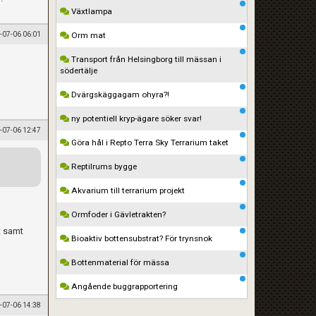
Växtlampa
-07-06 06:01
Orm mat
Transport från Helsingborg till mässan i
södertälje
Dvärgskäggagam ohyra?!
ny potentiell kryp-ägare söker svar!
-07-06 12:47
Göra hål i Repto Terra Sky Terrarium taket
Reptilrums bygge
Akvarium till terrarium projekt
Ormfoder i Gävletrakten?
t samt
Bioaktiv bottensubstrat? För trynsnok
Bottenmaterial för mässa
Angående buggrapportering
-07-06 14:38