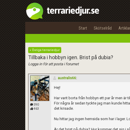
Start
Skötselråd
Artikla
« Övriga terrariedjur
Tillbaka i hobbyn igen. Brist på dubia?
Logga in för att posta i forumet
australis66
:
Hej!
Har varit borta från hobbyn ett par år men är t
För några år sedan tyckte jag man kunde hitta d
390
det krisade.
463
Nu hittar jag ingen hemsida som har i lager. 
Är det brist på dubia? Hur kommer det sig i så