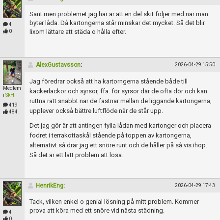
Sant men problemet jag har är att en del skit följer med när man
byter låda. Då kartongerna står minskar det mycket. Så det blir
4
lixom lättare att städa o hålla efter.
0
AlexGustavsson
:
2026-04-29 15:50
Jag föredrar också att ha kartorngerna stående både till
Medlem
kackerlackor och syrsor, ffa. för syrsor där de ofta dör och kan
i
SkHF
ruttna rätt snabbt när de fastnar mellan de liggande kartongerna,
419
upplever också bättre luftflöde när de står upp.
484
Det jag gör är att antingen fylla lådan med kartonger och placera
fodret i terrakottaskål stående på toppen av kartongerna,
alternativt så drar jag ett snöre runt och de håller på så vis ihop.
Så det är ett lätt problem att lösa.
HenrikEng
:
2026-04-29 17:43
Tack, vilken enkel o genial lösning på mitt problem. Kommer
prova att köra med ett snöre vid nästa städning.
4
0