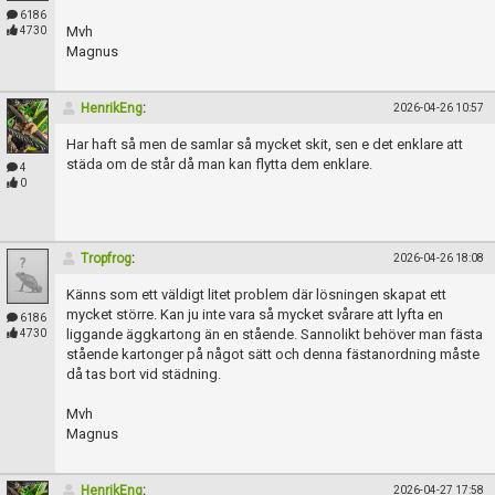
Skapa konto
6186
Mvh
4730
Magnus
HenrikEng
:
2026-04-26 10:57
Har haft så men de samlar så mycket skit, sen e det enklare att
städa om de står då man kan flytta dem enklare.
4
0
Tropfrog
:
2026-04-26 18:08
Känns som ett väldigt litet problem där lösningen skapat ett
mycket större. Kan ju inte vara så mycket svårare att lyfta en
6186
liggande äggkartong än en stående. Sannolikt behöver man fästa
4730
stående kartonger på något sätt och denna fästanordning måste
då tas bort vid städning.
Mvh
Magnus
HenrikEng
:
2026-04-27 17:58