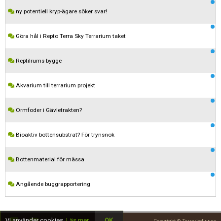
ny potentiell kryp-ägare söker svar!
Göra hål i Repto Terra Sky Terrarium taket
Reptilrums bygge
Akvarium till terrarium projekt
Ormfoder i Gävletrakten?
Kom ihåg att följa terrariedjur.se's regler när du postar i forumet.
Bioaktiv bottensubstrat? För trynsnok
Spara
Bottenmaterial för mässa
Angående buggrapportering
Vi använder cookies.
Läs mer
OK