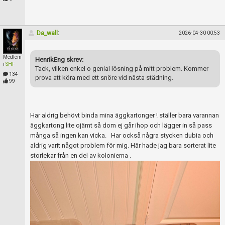
Da_wall
:
2026-04-30 00:53
Medlem
HenrikEng skrev:
i
SHF
Tack, vilken enkel o genial lösning på mitt problem. Kommer
134
prova att köra med ett snöre vid nästa städning.
99
Har aldrig behövt binda mina äggkartonger ! ställer bara varannan
äggkartong lite ojämt så dom ej går ihop och lägger in så pass
många så ingen kan vicka. Har också några stycken dubia och
aldrig varit något problem för mig. Här hade jag bara sorterat lite
storlekar från en del av kolonierna .