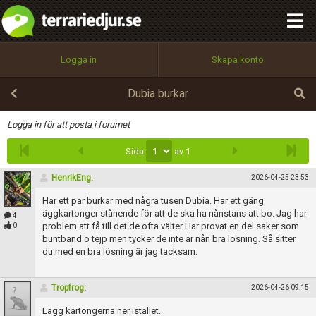
integritetspolicy
OK
Utför
Namn:
Begär nytt lösenord
Logga in
Skapa konto
Tillbaka till förstasidan
100%
Epost:
Dubia burkar
Infoga
Logga in för att posta i forumet
Sida
av 1
Användarnamn:
HenrikEng
:
2026-04-25 23:53
Har ett par burkar med några tusen Dubia. Har ett gäng
Lösenord:
äggkartonger stånende för att de ska ha nånstans att bo. Jag har
4
problem att få till det de ofta välter Har provat en del saker som
0
buntband o tejp men tycker de inte är nån bra lösning. Så sitter
du.med en bra lösning är jag tacksam.
Privacy Policy
Terms of Service
Tropfrog
:
2026-04-26 09:15
Lägg kartongerna ner istället.