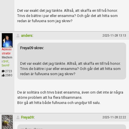
Skapa konto
Det var exakt det jag tänkte. Alltså, att skaffa en till två honor.
Trivs de bättre i par eller ensamma? Och går det att hitta som
redan är fullvuxna som jag skrev?
anders
:
2025-11-28 13:13
Freya09 skrev:
Admini
stratör
Medlem
i
SHF
,
Det var exakt det jag tänkte. Alltså, att skaffa en till två honor.
SmHF
Trivs de bättre i par eller ensamma? Och går det att hitta som
2723
redan är fullvuxna som jag skrev?
2580
De är solitära och trivs bäst ensamma, även om det inte är några
större problem att ha flera tillsammans.
Bör gå att hitta både fullvuxna och ungdjur till salu.
Freya09
:
2025-11-28 22:22