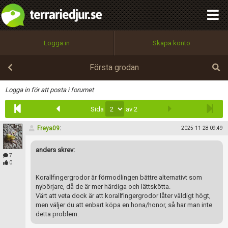
integritetspolicy
OK
Utför
Namn:
Begär nytt lösenord
Logga in
Skapa konto
Tillbaka till förstasidan
100%
Epost:
Första grodan
Infoga
Logga in för att posta i forumet
Sida
av 2
Användarnamn:
Freya09
:
2025-11-28 09:49
anders skrev:
Lösenord:
7
0
Korallfingergrodor är förmodlingen bättre alternativt som
nybörjare, då de är mer härdiga och lättskötta.
Privacy Policy
Värt att veta dock är att korallfingergrodor låter väldigt högt,
Terms of Service
men väljer du att enbart köpa en hona/honor, så har man inte
detta problem.