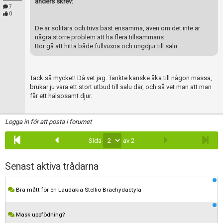
anders skrev:
7
0
De är solitära och trivs bäst ensamma, även om det inte är
några större problem att ha flera tillsammans.
Bör gå att hitta både fullvuxna och ungdjur till salu.
Tack så mycket! Då vet jag. Tänkte kanske åka till någon mässa,
brukar ju vara ett stort utbud till salu där, och så vet man att man
får ett hälsosamt djur.
Logga in för att posta i forumet
Sida
av 2
Senast aktiva trådarna
Bra mått för en Laudakia Stellio Brachydactyla
Mask uppfödning?