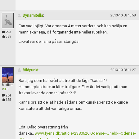
Skapa konto
Dynamitella
:
2013-10-08 13:58
Fan vad löjligt. Var ormarna 4 meter vardera och kan svälja en
människa? Nja, då förtjänar de inte heller rubriken.
293
355
Likväl var de i sina påsar, stängda.
Bildpunkt
:
2013-10-08 14:27
Bara jag som har svårt att tro att de låg i "kassar"?
Medlem
Hammarplastbackar låter troligare. Eller är det vanligt att man
i
SHF
fraktar levande ormar i påsar? :P
264
125
Känns bra att de iaf hade sådana ormkunskaper att de kunde
konstatera att det var farliga ormar..
Edit: Dålig översättning från
danska..
www.fyens.dk/article/2380626:Odense--Uheld-i-Odense-