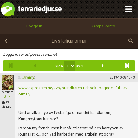
integritetspolicy
OK
Utför
Namn:
Begär nytt lösenord
Logga in
Skapa konto
Tillbaka till förstasidan
100%
Epost:
Livsfarliga ormar
Infoga
Logga in för att posta i forumet
Sida
av 2
Användarnamn:
Jimmy
:
2013-10-08 13:43
www.expressen.se/kvp/brandkaren-i-chock--bagaget-fullt-av-
Medlem
Lösenord:
ormar/
i
GHF
671
445
Undrar vilken typ av livsfarliga ormar det handlar om,
Privacy Policy
Kungspytons kanske?
Terms of Service
Pardon my french, men blir så j**la trött på den här typen av
journalistik... Och vad har bilden med artikeln att göra?