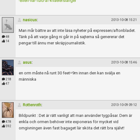
-Bilen-var-fuld-af-kvaelerslanger
nasicus
:
2013-10-08 15:21
Man mår bättre av att inte läsa nyheter på expressen/aftonbladet.
Tänk på att varje gång ni går in på sajterna så genererar det
48
14
pengar till ännu mer skräpjournalistik.
asus
:
2013-10-08 15:46
en orm måste nå runt 30 feet=9m innan den kan svälja en
människa
218
47
Rottenroth
:
2013-10-09 09:12
Bildpunkt : Det är rätt vanligt att man använder tygpåsar. Dem är
enkla och ormen behöver inte exponeras för mycket vid
478
592
omgivningen även fast bagaget lär sköta det rätt bra självt!