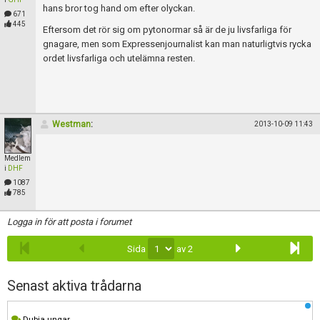
hans bror tog hand om efter olyckan.
671
445
Eftersom det rör sig om pytonormar så är de ju livsfarliga för
gnagare, men som Expressenjournalist kan man naturligtvis rycka
ordet livsfarliga och utelämna resten.
Westman
:
2013-10-09 11:43
Medlem
i
DHF
1087
785
Logga in för att posta i forumet
Sida
av 2
Senast aktiva trådarna
Dubia ungar