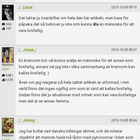
Linus
:
2013-10-09 09:15
Det luktar ju överdrifter om hela den här artikeln, men bara för
påpeka det så behöver ju inte orm kunna
äta
en människa för att
366
159
vara livsfarlig.
Jonas_
:
2013-10-09 09:27
En kramorm bör väl kunna svälja en människa för att anses som
Medlem
livsfarlig, annars vet jag inte i vilka sammanhang en kramorm kan
i
SHF
kallas livsfarlig :)
4081
5139
Även om jag reagerar på hela sättet artikeln är utformad, i min
värld finns det ingen ogiftig orm som är värd att kallas livsfarlig.
Sedan finns det ju situationer med ormen som kan vara livsfarliga
men det är en annan femma..
Jimmy
:
2013-10-09 09:46
Jag har kollat vad danska tidningar skriver, och de noterar
Medlem
objektivt att mannen hade två lådor med pytonormar i bilen som
i
GHF