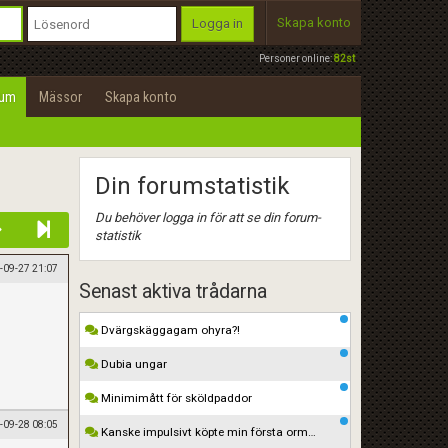
Skapa konto
Logga in
Personer online:
82st
rum
Mässor
Skapa konto
Din forumstatistik
Du behöver logga in för att se din forum-
statistik
-09-27 21:07
Senast aktiva trådarna
Dvärgskäggagam ohyra?!
Dubia ungar
Minimimått för sköldpaddor
-09-28 08:05
Kanske impulsivt köpte min första orm…