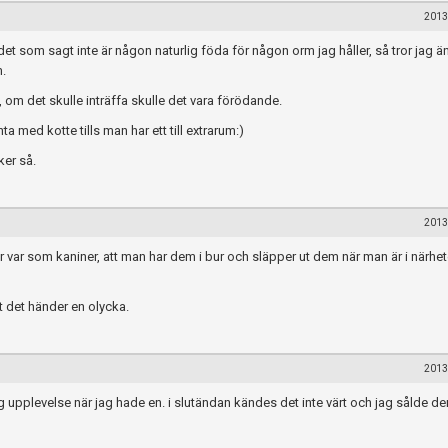
2013
det som sagt inte är någon naturlig föda för någon orm jag håller, så tror jag ä
m.
, om det skulle inträffa skulle det vara förödande.
nta med kotte tills man har ett till extrarum:)
ker så.
2013
 var som kaniner, att man har dem i bur och släpper ut dem när man är i närhet
tt det händer en olycka.
2013
g upplevelse när jag hade en. i slutändan kändes det inte värt och jag sålde den