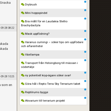
. Snacka
Drybrush
Mini hoppspindel
Bra mått för en Laudakia Stellio
Brachydactyla
-09-28 08:22
Mask uppfödning?
Varanus cumingi – söker tips om uppfödare
 skada
och erfarenheter
 skada
Växtlampa
Transport från Helsingborg till mässan i
södertälje
ny potentiell kryp-ägare söker svar!
-09-28 10:25
Göra hål i Repto Terra Sky Terrarium taket
ma som en
Reptilrums bygge
Akvarium till terrarium projekt