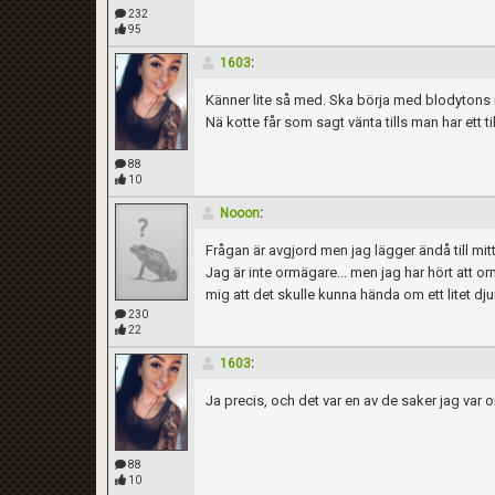
232
95
1603
:
Känner lite så med. Ska börja med blodytons n
Nä kotte får som sagt vänta tills man har ett ti
88
10
Nooon
:
Frågan är avgjord men jag lägger ändå till mit
Jag är inte ormägare... men jag har hört att
mig att det skulle kunna hända om ett litet dju
230
22
1603
:
Kom ihåg att följa terrariedjur.se's regler 
Ja precis, och det var en av de saker jag var o
88
10