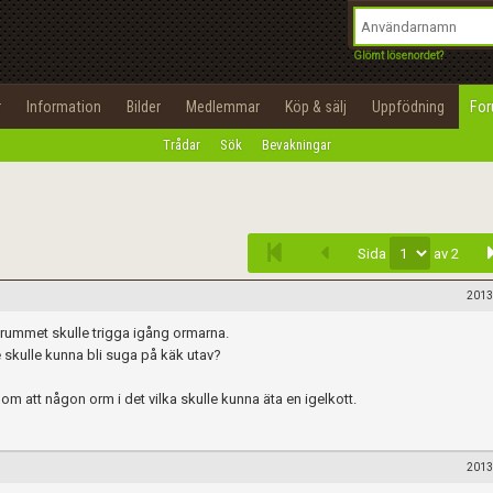
integritetspolicy
OK
Utför
Namn:
Begär nytt lösenord
Glömt lösenordet?
Tillbaka till förstasidan
Epost:
r
Information
Bilder
Medlemmar
Köp & sälj
Uppfödning
Fo
100%
Trådar
Sök
Bevakningar
Infoga
Användarnamn:
Lösenord:
Sida
av 2
Privacy Policy
Terms of Service
2013
rummet skulle trigga igång ormarna.
Skapa konto
skulle kunna bli suga på käk utav?
r om att någon orm i det vilka skulle kunna äta en igelkott.
2013