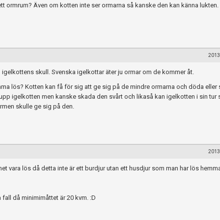
i ett ormrum? Även om kotten inte ser ormarna så kanske den kan känna lukten
2013
 igelkottens skull. Svenska igelkottar äter ju ormar om de kommer åt.
ma lös? Kotten kan få för sig att ge sig på de mindre ormarna och döda eller
upp igelkotten men kanske skada den svårt och likaså kan igelkotten i sin tur
rmen skulle ge sig på den.
2013
 vara lös då detta inte är ett burdjur utan ett husdjur som man har lös hem
å fall då minimimåttet är 20 kvm. :D