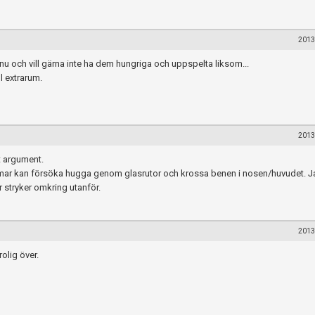
2013
u och vill gärna inte ha dem hungriga och uppspelta liksom...
ll extrarum.
2013
t argument.
 ormar kan försöka hugga genom glasrutor och krossa benen i nosen/huvudet. J
r stryker omkring utanför.
2013
när du postar i forumet.
rolig över.
Spara