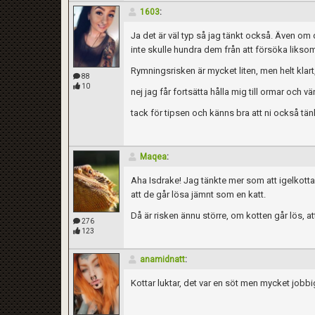
1603
:
Ja det är väl typ så jag tänkt också. Även om 
inte skulle hundra dem från att försöka likso
Rymningsrisken är mycket liten, men helt klart
88
10
nej jag får fortsätta hålla mig till ormar och vä
tack för tipsen och känns bra att ni också tän
Maqea
:
Aha Isdrake! Jag tänkte mer som att igelkottar
att de går lösa jämnt som en katt.
Då är risken ännu större, om kotten går lös, a
276
123
anamidnatt
:
Kottar luktar, det var en söt men mycket jobbi