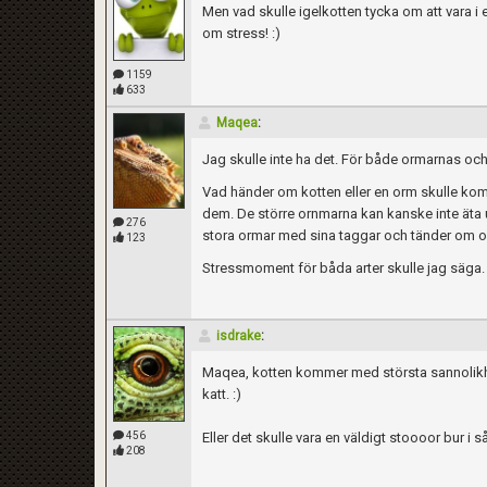
Men vad skulle igelkotten tycka om att vara 
om stress! :)
1159
633
Maqea
:
Jag skulle inte ha det. För både ormarnas och
Vad händer om kotten eller en orm skulle kom
dem. De större ornmarna kan kanske inte äta 
276
stora ormar med sina taggar och tänder om o
123
Stressmoment för båda arter skulle jag säga.
isdrake
:
Maqea, kotten kommer med största sannolikhet
katt. :)
456
Eller det skulle vara en väldigt stoooor bur i s
208