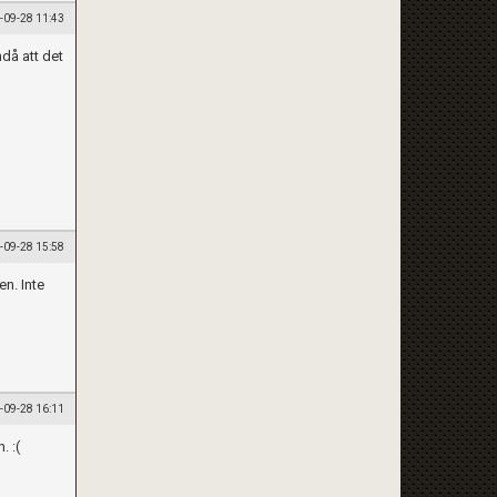
-09-28 11:43
ndå att det
-09-28 15:58
en. Inte
-09-28 16:11
. :(