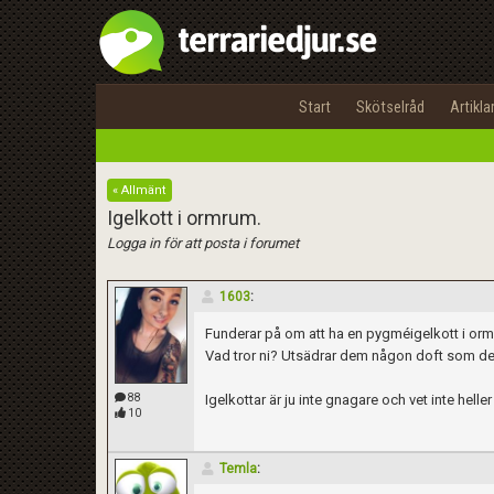
Start
Skötselråd
Artikla
« Allmänt
Igelkott i ormrum.
Logga in för att posta i forumet
1603
:
Funderar på om att ha en pygméigelkott i orm
Vad tror ni? Utsädrar dem någon doft som de 
88
Igelkottar är ju inte gnagare och vet inte helle
10
Temla
: