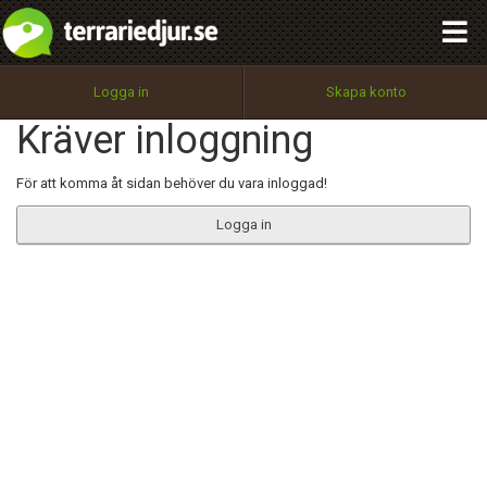
integritetspolicy
OK
Utför
Namn:
Begär nytt lösenord
Logga in
Skapa konto
Tillbaka till förstasidan
Kräver inloggning
100%
Epost:
För att komma åt sidan behöver du vara inloggad!
Logga in
Användarnamn:
Lösenord:
Privacy Policy
Terms of Service