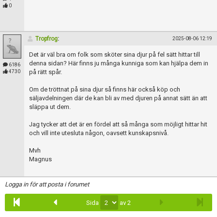
0
Tropfrog
:
2025-08-06 12:19
Det är väl bra om folk som sköter sina djur på fel sätt hittar till
denna sidan? Här finns ju många kunniga som kan hjälpa dem in
6186
på rätt spår.
4730
Om de tröttnat på sina djur så finns här också köp och
säljavdelningen där de kan bli av med djuren på annat sätt än att
släppa ut dem.
Jag tycker att det är en fördel att så många som möjligt hittar hit
och vill inte utesluta någon, oavsett kunskapsnivå.
Mvh
Magnus
Logga in för att posta i forumet
Sida
av 2