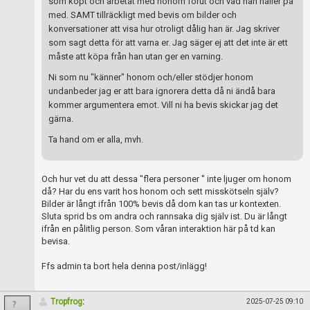
Skapa konto
som köpt och arbetat med honom förut och vad han håller på
med. SAMT tillräckligt med bevis om bilder och
konversationer att visa hur otroligt dålig han är. Jag skriver
som sagt detta för att varna er. Jag säger ej att det inte är ett
måste att köpa från han utan ger en varning.
Ni som nu "känner" honom och/eller stödjer honom
undanbeder jag er att bara ignorera detta då ni ändå bara
kommer argumentera emot. Vill ni ha bevis skickar jag det
gärna.
Ta hand om er alla, mvh.
Och hur vet du att dessa "flera personer " inte ljuger om honom
då? Har du ens varit hos honom och sett misskötseln själv?
Bilder är långt ifrån 100% bevis då dom kan tas ur kontexten.
Sluta sprid bs om andra och rannsaka dig själv ist. Du är långt
ifrån en pålitlig person. Som våran interaktion här på td kan
bevisa.
Ffs admin ta bort hela denna post/inlägg!
Tropfrog
:
2025-07-25 09:10