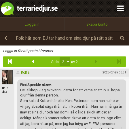
integritetspolicy
OK
Utför
Namn:
Begär nytt lösenord
Logga in
Skapa konto
Tillbaka till förstasidan
100%
Epost:
Folk här som EJ tar hand om sina djur på rätt sätt.
Infoga
Logga in för att posta i forumet
Sida
av 2
Användarnamn:
Koffa
:
2025-07-25 06:31
PiedSpeckle skrev:
Lösenord:
18
Hej allihop. Jag skriver nu detta för att varna er att INTE köpa
3
djur från denna person.
Som kallad Koben här eller Kent Petterson som han nu heter
vill jag absolut säga ifrån att ni köper ifrån. Han har i många år
Privacy Policy
inavlat sina djur och har dom i så dåliga skick att det är
Terms of Service
äckligt. Många kommer säkert skriva att detta är en lögn eller
att jag bara hittar på, men jag har intyg av FLERA personer