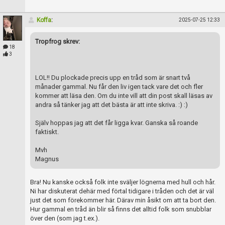
Koffa
:
2025-07-25 12:33
Tropfrog skrev:
18
3
LOL!! Du plockade precis upp en tråd som är snart två
månader gammal. Nu får den liv igen tack vare det och fler
kommer att läsa den. Om du inte vill att din post skall läsas av
andra så tänker jag att det bästa är att inte skriva. :) :)
Själv hoppas jag att det får ligga kvar. Ganska så roande
faktiskt.
Mvh
Magnus
Bra! Nu kanske också folk inte sväljer lögnerna med hull och hår.
Ni har diskuterat dehär med förtal tidigare i tråden och det är väl
just det som förekommer här. Därav min åsikt om att ta bort den.
Hur gammal en tråd än blir så finns det alltid folk som snubblar
över den (som jag t.ex.).