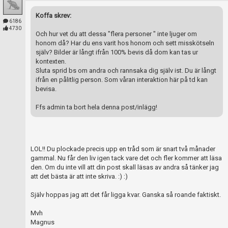
Koffa skrev:
6186
4730
Och hur vet du att dessa "flera personer " inte ljuger om
honom då? Har du ens varit hos honom och sett misskötseln
själv? Bilder är långt ifrån 100% bevis då dom kan tas ur
kontexten.
Sluta sprid bs om andra och rannsaka dig själv ist. Du är långt
ifrån en pålitlig person. Som våran interaktion här på td kan
bevisa.
Ffs admin ta bort hela denna post/inlägg!
LOL!! Du plockade precis upp en tråd som är snart två månader
gammal. Nu får den liv igen tack vare det och fler kommer att läsa
den. Om du inte vill att din post skall läsas av andra så tänker jag
att det bästa är att inte skriva. :) :)
Själv hoppas jag att det får ligga kvar. Ganska så roande faktiskt.
Mvh
Magnus