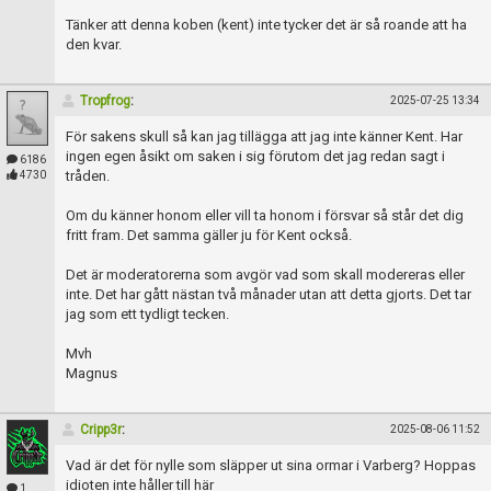
Tänker att denna koben (kent) inte tycker det är så roande att ha
den kvar.
Tropfrog
:
2025-07-25 13:34
För sakens skull så kan jag tillägga att jag inte känner Kent. Har
ingen egen åsikt om saken i sig förutom det jag redan sagt i
6186
tråden.
4730
Om du känner honom eller vill ta honom i försvar så står det dig
fritt fram. Det samma gäller ju för Kent också.
Det är moderatorerna som avgör vad som skall modereras eller
inte. Det har gått nästan två månader utan att detta gjorts. Det tar
jag som ett tydligt tecken.
Mvh
Magnus
Cripp3r
:
2025-08-06 11:52
Vad är det för nylle som släpper ut sina ormar i Varberg? Hoppas
idioten inte håller till här
1