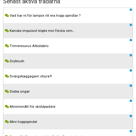
Senast aktiva trådarna
Vad har ni för lampor rill era hopp spindlar ?
Kanske impulsivt köpte min första orm…
Trimeresurus Albolabris
Drybrush
Dvärgskäggagam ohyra?!
Dubia ungar
Minimimått för sköldpaddor
Mini hoppspindel