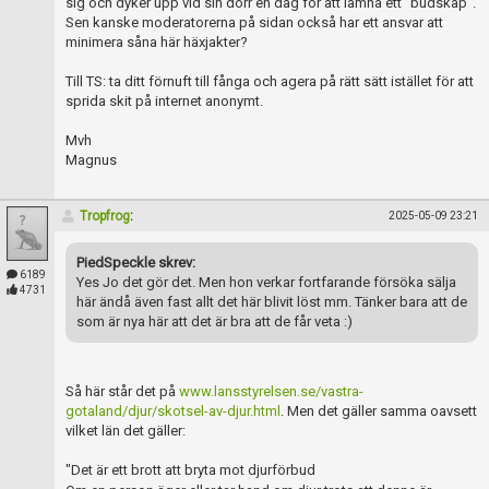
sig och dyker upp vid sin dörr en dag för att lämna ett "budskap".
Sen kanske moderatorerna på sidan också har ett ansvar att
minimera såna här häxjakter?
Till TS: ta ditt förnuft till fånga och agera på rätt sätt istället för att
sprida skit på internet anonymt.
Mvh
Magnus
Tropfrog
:
2025-05-09 23:21
PiedSpeckle skrev:
6189
Yes Jo det gör det. Men hon verkar fortfarande försöka sälja
4731
här ändå även fast allt det här blivit löst mm. Tänker bara att de
som är nya här att det är bra att de får veta :)
Så här står det på
www.lansstyrelsen.se/vastra-
gotaland/djur/skotsel-av-djur.html
. Men det gäller samma oavsett
vilket län det gäller:
"Det är ett brott att bryta mot djurförbud