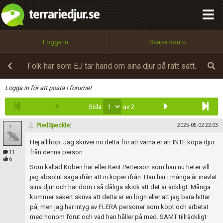
integritetspolicy
OK
Utför
Namn:
Begär nytt lösenord
Logga in
Skapa konto
Tillbaka till förstasidan
100%
Epost:
Folk här som EJ tar hand om sina djur på rätt sätt.
Infoga
Logga in för att posta i forumet
Sida
av 2
Användarnamn:
PiedSpeckle
:
2025-05-02 22:03
Hej allihop. Jag skriver nu detta för att varna er att INTE köpa djur
Lösenord:
från denna person.
11
6
Som kallad Koben här eller Kent Petterson som han nu heter vill
jag absolut säga ifrån att ni köper ifrån. Han har i många år inavlat
sina djur och har dom i så dåliga skick att det är äckligt. Många
Privacy Policy
kommer säkert skriva att detta är en lögn eller att jag bara hittar
Terms of Service
på, men jag har intyg av FLERA personer som köpt och arbetat
med honom förut och vad han håller på med. SAMT tillräckligt