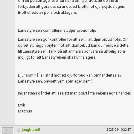
Om en person äger eller tar hand om djur trots att denne är
förbjuden att göra det så är det ett brott mot djurskyddslagen.
Brott utreds av polis och åklagare.
Länsstyrelsen kontrollerar att djurförbud följs
Länsstyrelsen gör kontroller för att se till att djurförbud följs. Om
du vet att någon bryter mot sitt djurförbud kan du meddela detta
till Länsstyrelsen. Tänk på att anmälan bör vara så utförlig som
möjligt för att Länsstyrelsen ska kunna agera.
Djur som hålls i strid mot ett djurförbud kan omhändertas av
Länsstyrelsen, oavsett vem som äger dem."
Ingenstans går det att läsa att man bör/får ta saken i egna händer.
Mvh
Magnus
jungfrutroll
:
2025-05-10 22:47