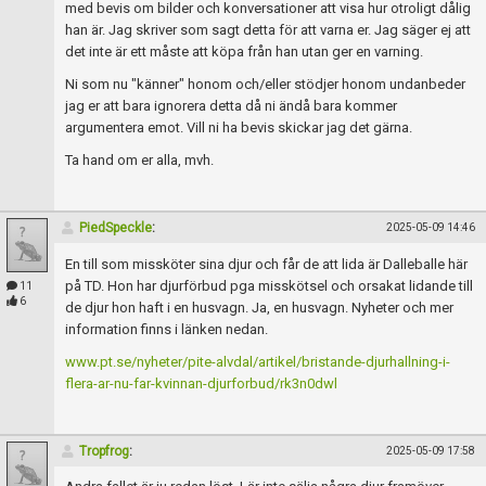
Skapa konto
med bevis om bilder och konversationer att visa hur otroligt dålig
han är. Jag skriver som sagt detta för att varna er. Jag säger ej att
det inte är ett måste att köpa från han utan ger en varning.
Ni som nu "känner" honom och/eller stödjer honom undanbeder
jag er att bara ignorera detta då ni ändå bara kommer
argumentera emot. Vill ni ha bevis skickar jag det gärna.
Ta hand om er alla, mvh.
PiedSpeckle
:
2025-05-09 14:46
En till som missköter sina djur och får de att lida är Dalleballe här
på TD. Hon har djurförbud pga misskötsel och orsakat lidande till
11
6
de djur hon haft i en husvagn. Ja, en husvagn. Nyheter och mer
information finns i länken nedan.
www.pt.se/nyheter/pite-alvdal/artikel/bristande-djurhallning-i-
flera-ar-nu-far-kvinnan-djurforbud/rk3n0dwl
Tropfrog
:
2025-05-09 17:58