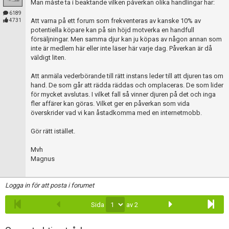
Man måste ta i beaktande vilken påverkan olika handlingar har:
6189
Att varna på ett forum som frekventeras av kanske 10% av
4731
potentiella köpare kan på sin höjd motverka en handfull
försäljningar. Men samma djur kan ju köpas av någon annan som
inte är medlem här eller inte läser här varje dag. Påverkan är då
väldigt liten.
Att anmäla vederbörande till rätt instans leder till att djuren tas om
hand. De som går att rädda räddas och omplaceras. De som lider
för mycket avslutas. I vilket fall så vinner djuren på det och inga
fler affärer kan göras. Vilket ger en påverkan som vida
överskrider vad vi kan åstadkomma med en internetmobb.
Gör rätt istället.
Mvh
Magnus
Logga in för att posta i forumet
Sida
av 2