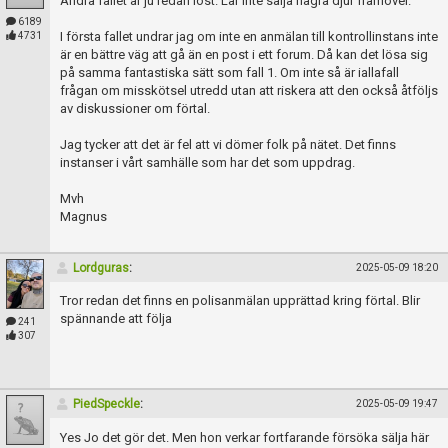
Andra fallet är ju redan löst. Lär inte sälja några djur framöver.
6189
I första fallet undrar jag om inte en anmälan till kontrollinstans inte
4731
är en bättre väg att gå än en post i ett forum. Då kan det lösa sig
på samma fantastiska sätt som fall 1. Om inte så är iallafall
frågan om misskötsel utredd utan att riskera att den också åtföljs
av diskussioner om förtal.
Jag tycker att det är fel att vi dömer folk på nätet. Det finns
instanser i vårt samhälle som har det som uppdrag.
Mvh
Magnus
Lordguras
:
2025-05-09 18:20
Tror redan det finns en polisanmälan upprättad kring förtal. Blir
spännande att följa
241
307
PiedSpeckle
:
2025-05-09 19:47
Yes Jo det gör det. Men hon verkar fortfarande försöka sälja här