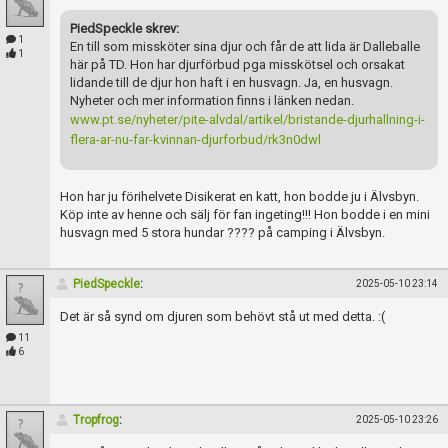
PiedSpeckle skrev:
1
En till som missköter sina djur och får de att lida är Dalleballe
1
här på TD. Hon har djurförbud pga misskötsel och orsakat
lidande till de djur hon haft i en husvagn. Ja, en husvagn.
Nyheter och mer information finns i länken nedan.
www.pt.se/nyheter/pite-alvdal/artikel/bristande-djurhallning-i-
flera-ar-nu-far-kvinnan-djurforbud/rk3n0dwl
Hon har ju förihelvete Disikerat en katt, hon bodde ju i Älvsbyn.
Köp inte av henne och sälj för fan ingeting!!! Hon bodde i en mini
husvagn med 5 stora hundar ???? på camping i Älvsbyn.
PiedSpeckle
:
2025-05-10 23:14
Det är så synd om djuren som behövt stå ut med detta. :(
11
6
Tropfrog
:
2025-05-10 23:26