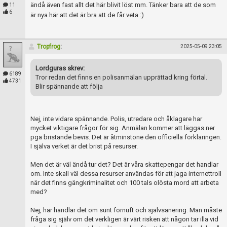
ändå även fast allt det här blivit löst mm. Tänker bara att de som
11
6
är nya här att det är bra att de får veta :)
Tropfrog
:
2025-05-09 23:05
Lordguras skrev:
6189
Tror redan det finns en polisanmälan upprättad kring förtal.
4731
Blir spännande att följa
Nej, inte vidare spännande. Polis, utredare och åklagare har
mycket viktigare frågor för sig. Anmälan kommer att läggas ner
pga bristande bevis. Det är åtminstone den officiella förklaringen.
I själva verket är det brist på resurser.
Men det är väl ändå tur det? Det är våra skattepengar det handlar
om. Inte skall väl dessa resurser användas för att jaga internettroll
när det finns gängkriminalitet och 100 tals olösta mord att arbeta
med?
Nej, här handlar det om sunt förnuft och självsanering. Man måste
fråga sig själv om det verkligen är värt risken att någon tar illa vid