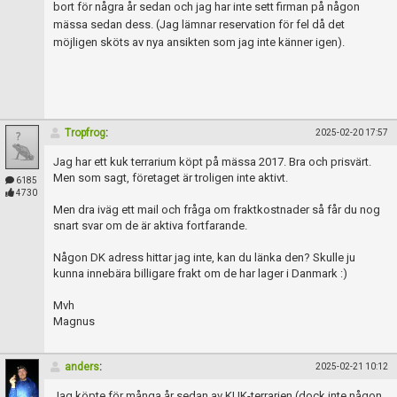
bort för några år sedan och jag har inte sett firman på någon
mässa sedan dess. (Jag lämnar reservation för fel då det
möjligen sköts av nya ansikten som jag inte känner igen).
Tropfrog
:
2025-02-20 17:57
Jag har ett kuk terrarium köpt på mässa 2017. Bra och prisvärt.
Men som sagt, företaget är troligen inte aktivt.
6185
4730
Men dra iväg ett mail och fråga om fraktkostnader så får du nog
snart svar om de är aktiva fortfarande.
Någon DK adress hittar jag inte, kan du länka den? Skulle ju
kunna innebära billigare frakt om de har lager i Danmark :)
Mvh
Magnus
anders
:
2025-02-21 10:12
Jag köpte för många år sedan av KUK-terrarien (dock inte någon