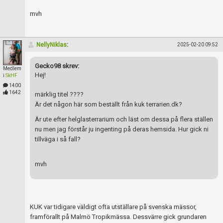
Skapa konto
mvh
NellyNiklas
:
2025-02-20 09:52
Gecko98 skrev:
Medlem
Hej!
i
SkHF
1400
1642
märklig titel ????
Är det någon här som beställt från kuk terrarien.dk?
Är ute efter helglasterrarium och läst om dessa på flera ställen
nu men jag förstår ju ingenting på deras hemsida. Hur gick ni
tillväga i så fall?
mvh
KUK var tidigare väldigt ofta utställare på svenska mässor,
framförallt på Malmö Tropikmässa. Dessvärre gick grundaren