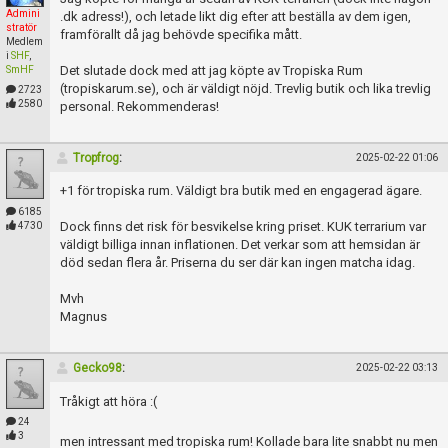
Admini
.dk adress!), och letade likt dig efter att beställa av dem igen,
stratör
framförallt då jag behövde specifika mått.
Medlem
i
SHF
,
Det slutade dock med att jag köpte av Tropiska Rum
SmHF
(tropiskarum.se), och är väldigt nöjd. Trevlig butik och lika trevlig
2723
2580
personal. Rekommenderas!
Tropfrog
:
2025-02-22 01:06
+1 för tropiska rum. Väldigt bra butik med en engagerad ägare.
6185
Dock finns det risk för besvikelse kring priset. KUK terrarium var
4730
väldigt billiga innan inflationen. Det verkar som att hemsidan är
död sedan flera år. Priserna du ser där kan ingen matcha idag.
Mvh
Magnus
Gecko98
:
2025-02-22 03:13
Tråkigt att höra :(
24
3
men intressant med tropiska rum! Kollade bara lite snabbt nu men