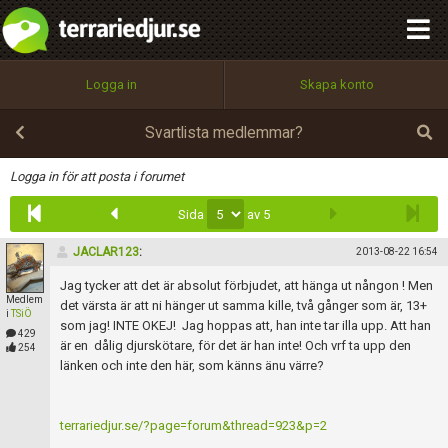
integritetspolicy
OK
Utför
Namn:
Begär nytt lösenord
Logga in
Skapa konto
Tillbaka till förstasidan
100%
Epost:
Svartlista medlemmar?
Infoga
Logga in för att posta i forumet
Sida
av 5
Användarnamn:
JACLAR123
:
2013-08-22 16:54
Jag tycker att det är absolut förbjudet, att hänga ut nångon ! Men
Medlem
Lösenord:
det värsta är att ni hänger ut samma kille, två gånger som är, 13+
i
TSiÖ
som jag! INTE OKEJ! Jag hoppas att, han inte tar illa upp. Att han
429
är en dålig djurskötare, för det är han inte! Och vrf ta upp den
254
länken och inte den här, som känns änu värre?
Privacy Policy
Terms of Service
terrariedjur.se/?page=forum&thread=923&p=2