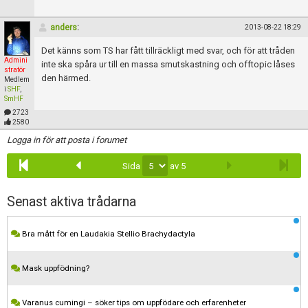
Skapa konto
anders
:
2013-08-22 18:29
Det känns som TS har fått tillräckligt med svar, och för att tråden
Admini
inte ska spåra ur till en massa smutskastning och offtopic låses
stratör
den härmed.
Medlem
i
SHF
,
SmHF
2723
2580
Logga in för att posta i forumet
Sida
av 5
Senast aktiva trådarna
Bra mått för en Laudakia Stellio Brachydactyla
Mask uppfödning?
Varanus cumingi – söker tips om uppfödare och erfarenheter