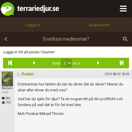
integritetspolicy
OK
Utför
Namn:
Begär nytt lösenord
Logga in
Skapa konto
Tillbaka till förstasidan
100%
Epost:
Svartlista medlemmar?
Infoga
Logga in för att posta i forumet
Sida
av 5
Användarnamn:
Flosker
:
2013-08-07 18:30
Dobberman hur tänkte du när du skrev det du skrev? Menar du
Medlem
Lösenord:
alvar eller driver du med oss?
i
SHF
282
Vad har du själv för djur? Ta en nogran titt på din profilbild och
150
fundera på vad det är för fel med den.
Privacy Policy
Mvh Flosker/Mikael Thoren
Terms of Service