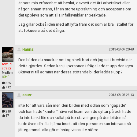
är bara min erfarenhet att beslut, oavsett det är i arbetslivet eller
någon annan stans, får en större uppslutning och acceptans om
det upplevs som att alla infallsvinklar är beaktade.
Jag gillar också iden med att lyfta fram det som är bra i stället för
att fokusera på det dåliga.
Hanna
:
2013-08-07 20:48
Den bilden du snackar om togs helt bort och jag satt bredvid när
Admini
detta gjordes. Sedan kan ju personen i fråga laddat upp den igen.
stratör
Skriver ni till admins när dessa stötande bilder laddas upp?
Medlem
i
SHF
565
712
asus
:
2013-08-07 23:13
inte för att vara sån men den bilden med ödlan som "gapade"
och han hade "knuten" näve vet lixom vem du syftar på och hade
218
47
du inte tänkt lite och kollat på tex stavningen på den bilden så
hade även din lilla hjärna insett att den personen kan inte vara så
jättegammal. alla gör misstag vissa lite större.