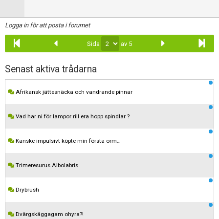
Logga in för att posta i forumet
Sida
av 5
Senast aktiva trådarna
Afrikansk jättesnäcka och vandrande pinnar
Vad har ni för lampor rill era hopp spindlar ?
Kanske impulsivt köpte min första orm…
Trimeresurus Albolabris
Drybrush
Dvärgskäggagam ohyra?!