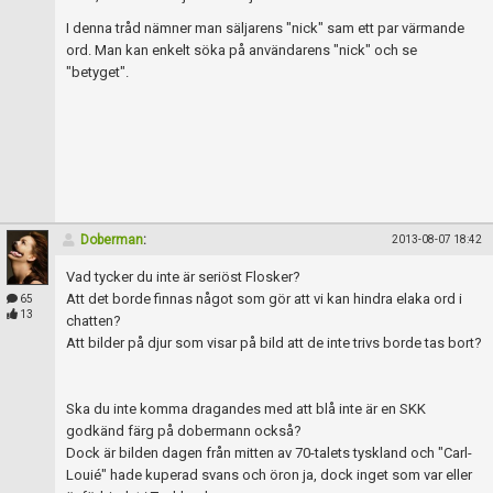
I denna tråd nämner man säljarens "nick" sam ett par värmande
ord. Man kan enkelt söka på användarens "nick" och se
"betyget".
Doberman
:
2013-08-07 18:42
Vad tycker du inte är seriöst Flosker?
Att det borde finnas något som gör att vi kan hindra elaka ord i
65
13
chatten?
Att bilder på djur som visar på bild att de inte trivs borde tas bort?
Ska du inte komma dragandes med att blå inte är en SKK
godkänd färg på dobermann också?
Dock är bilden dagen från mitten av 70-talets tyskland och "Carl-
Louié" hade kuperad svans och öron ja, dock inget som var eller