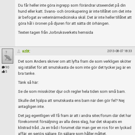
Skapa konto
Du får heller inte göra ingrepp som förändrar utseendet på din
hund eller katt. Svans- och öronkupering är inte tillåtet om det inte
är befogat av veterinärmedicinska skäl. Det är inte heller tillåtet att
göra hål i öronen på djuren för att sätta dit örhängen.
Texten tagen från Jorbruksverkets hemsida
azbt
:
2013-08-07 18:33
Det som Anders skriver om att lyfta fram de som verkligen sköter
sig istället för att smutskasta de som inte gör det tycker jag är en
90
5
bra tanke.
Tänk så här:
Se de som missköter djur och regler hela tiden som små barn.
Skulle det hjälpa att smutskasta ens barn när den gör fel? Nej
antagligen inte.
Det jag egentligen vill få fram är att i andra siter/forum där det har
förekommit försäljning av alla dess slag, har det skapats en
klistrad tråd. Ja en tråd i forumet där man ger en ros för en lyckad
affär, en seriös säljare. En säljare som håller måttet.