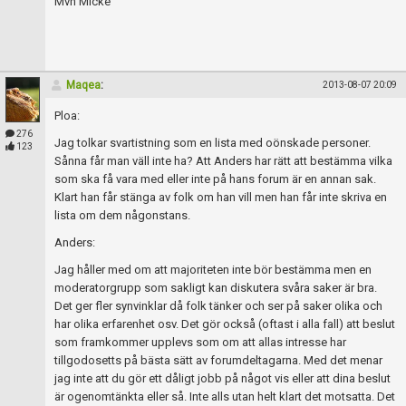
Mvh Micke
Maqea
:
2013-08-07 20:09
Ploa:
276
Jag tolkar svartistning som en lista med oönskade personer.
123
Sånna får man väll inte ha? Att Anders har rätt att bestämma vilka
som ska få vara med eller inte på hans forum är en annan sak.
Klart han får stänga av folk om han vill men han får inte skriva en
lista om dem någonstans.
Anders:
Jag håller med om att majoriteten inte bör bestämma men en
moderatorgrupp som sakligt kan diskutera svåra saker är bra.
Det ger fler synvinklar då folk tänker och ser på saker olika och
har olika erfarenhet osv. Det gör också (oftast i alla fall) att beslut
som framkommer upplevs som om att allas intresse har
tillgodosetts på bästa sätt av forumdeltagarna. Med det menar
jag inte att du gör ett dåligt jobb på något vis eller att dina beslut
är ogenomtänkta eller så. Inte alls utan helt klart det motsatta. Det