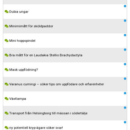
Dubia ungar
Minimimått för sköldpaddor
Mini hoppspindel
Bra mått för en Laudakia Stellio Brachydactyla
Mask uppfödning?
Varanus cumingi – söker tips om uppfödare och erfarenheter
Kom ihåg att följa terrariedjur.se's regler när du postar i forumet.
Växtlampa
Spara
Transport från Helsingborg till mässan i södertälje
ny potentiell kryp-ägare söker svar!