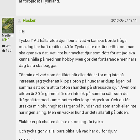
är förbjudet i Tyskland.
Flosker
:
2013-08-07 19:11
Hej
Medlem
i
SHF
Tycker? Att hålla vilda djur i bur är vad vi kanske borde fråga
282
oss.Jag har haft reptiler i 40 år. Tycker inte det är seriöst om man
150
ska granska det. Vet inte hur mycket djur som dött för att jag ska
kunna hålla på med min hobby. Men gör det fortfarande men har i
dag bara skalbaggar.
För min del vad som är tilåtet här eller där är för mig inte så
intresant, jag tycker att klippa öron på hundar är djurplågeri, på
samma sätt som att ta foton i handen på stressade djur. Även om
bilden är 30 år gammal är den inte ok på samma sätt som du
ifrågasätter med kameljonten eller leopardgeckon. Och du får
ursäkta min okunnighet i färger på hundar vad som är ok eller inte
har ingen aning. Men en vacker hund är det i allafall på bilden.
Elakheter på chatten är inte ok om jag får tycka.
Och tycka gör vi alla, bara olika. Så vad har du för djur?