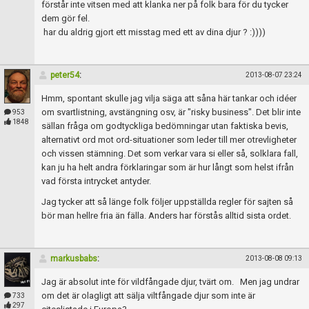
förstår inte vitsen med att klanka ner på folk bara för du tycker
dem gör fel.
har du aldrig gjort ett misstag med ett av dina djur ? :))))
peter54
:
2013-08-07 23:24
Hmm, spontant skulle jag vilja säga att såna här tankar och idéer
om svartlistning, avstängning osv, är "risky business". Det blir inte
953
1848
sällan fråga om godtyckliga bedömningar utan faktiska bevis,
alternativt ord mot ord-situationer som leder till mer otrevligheter
och vissen stämning. Det som verkar vara si eller så, solklara fall,
kan ju ha helt andra förklaringar som är hur långt som helst ifrån
vad första intrycket antyder.
Jag tycker att så länge folk följer uppställda regler för sajten så
bör man hellre fria än fälla. Anders har förstås alltid sista ordet.
markusbabs
:
2013-08-08 09:13
Jag är absolut inte för vildfångade djur, tvärt om. Men jag undrar
om det är olagligt att sälja viltfångade djur som inte är
733
297