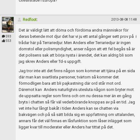
citeslistade i Europa?
Redfoot
:
2013-08-08 11:48
Det är väldigt lätt att döma och fördöma andra människor för
deras betende mot djur det har vi ju ett antal gånger sett prov på i
593
553
trådar här på Terrariedjur. Men Anders eller Terrariedjur är ingen
domstol eller polismyndighet, anser någon att ett fel begås så är
det polisens sak att börja nysta i ärendet, det kan aldrig bli som
jag skrev Anders eller Td-s uppgift.
Jag tror inte att det finns någon som kommer att tjäna på en sida
där man kan svartlista personer, tvärtom så kommer det
förmodligen bara att bli pajkastning där ord står mot ord.
Däremot kan Anders naturligtvis utesluta någon som bryter mot
de uppsatta regler som finns och om nu dessa mer än en gång
bryts i chatten så får väl vederbörande knoppas av på en tid. Jag
vet inte hur långt bakåt i tiden Anders kan se chatten via
bakvägen och på så sätt bilda sig en uppfattning om uttalanden,
annars får det väl finnas en låsfunktion som låser inlägget som
ligger kvar till moderater eller Anders har tittat på det.