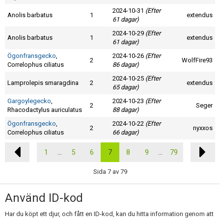
2024-10-31
(Efter
Anolis barbatus
1
extendus
61 dagar)
2024-10-29
(Efter
Anolis barbatus
1
extendus
61 dagar)
Ögonfransgecko
,
2024-10-26
(Efter
2
WolfFire93
Correlophus ciliatus
86 dagar)
2024-10-25
(Efter
Lamprolepis smaragdina
2
extendus
65 dagar)
Gargoylegecko
,
2024-10-23
(Efter
2
Seger
Rhacodactylus auriculatus
88 dagar)
Ögonfransgecko
,
2024-10-22
(Efter
2
nyxxos
Correlophus ciliatus
66 dagar)
1
...
5
6
7
8
9
...
79
Sida 7 av 79
Använd ID-kod
Har du köpt ett djur, och fått en ID-kod, kan du hitta information genom att