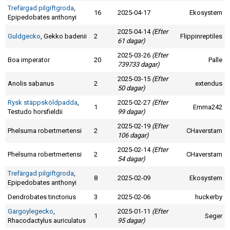
Skapa konto
Trefärgad pilgiftgroda
,
16
2025-04-17
Ekosystem
Epipedobates anthonyi
2025-04-14
(Efter
Guldgecko
, Gekko badenii
2
Flippinreptiles
61 dagar)
2025-03-26
(Efter
Boa imperator
20
Palle
739733 dagar)
2025-03-15
(Efter
Anolis sabanus
2
extendus
50 dagar)
Rysk stäppsköldpadda
,
2025-02-27
(Efter
1
Emma242
Testudo horsfieldii
99 dagar)
2025-02-19
(Efter
Phelsuma robertmertensi
2
CHaverstam
106 dagar)
2025-02-14
(Efter
Phelsuma robertmertensi
2
CHaverstam
54 dagar)
Trefärgad pilgiftgroda
,
8
2025-02-09
Ekosystem
Epipedobates anthonyi
Dendrobates tinctorius
3
2025-02-06
huckerby
Gargoylegecko
,
2025-01-11
(Efter
1
Seger
Rhacodactylus auriculatus
95 dagar)