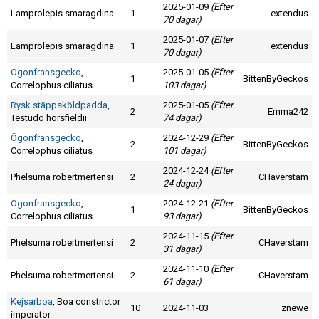
2025-01-09
(Efter
Lamprolepis smaragdina
1
extendus
70 dagar)
2025-01-07
(Efter
Lamprolepis smaragdina
1
extendus
70 dagar)
Ögonfransgecko
,
2025-01-05
(Efter
1
BittenByGeckos
Correlophus ciliatus
103 dagar)
Rysk stäppsköldpadda
,
2025-01-05
(Efter
2
Emma242
Testudo horsfieldii
74 dagar)
Ögonfransgecko
,
2024-12-29
(Efter
2
BittenByGeckos
Correlophus ciliatus
101 dagar)
2024-12-24
(Efter
Phelsuma robertmertensi
2
CHaverstam
24 dagar)
Ögonfransgecko
,
2024-12-21
(Efter
1
BittenByGeckos
Correlophus ciliatus
93 dagar)
2024-11-15
(Efter
Phelsuma robertmertensi
2
CHaverstam
31 dagar)
2024-11-10
(Efter
Phelsuma robertmertensi
2
CHaverstam
61 dagar)
Kejsarboa
, Boa constrictor
10
2024-11-03
znewe
imperator