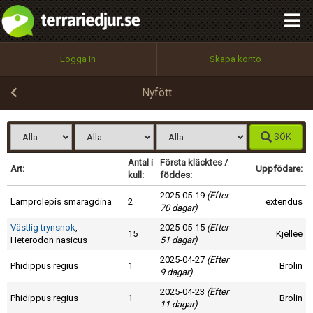
integritetspolicy
OK
Utför
Namn:
Begär nytt lösenord
Logga in
Skapa konto
Tillbaka till förstasidan
100%
Epost:
Nyfött
SÖK
Användarnamn:
Antal i
Första kläcktes /
Art:
Uppfödare:
kull:
föddes:
2025-05-19
(Efter
Lamprolepis smaragdina
2
extendus
70 dagar)
Lösenord:
Västlig trynsnok
,
2025-05-15
(Efter
15
Kjellee
Heterodon nasicus
51 dagar)
2025-04-27
(Efter
Phidippus regius
1
Privacy Policy
Brolin
9 dagar)
Terms of Service
2025-04-23
(Efter
Phidippus regius
1
Brolin
11 dagar)