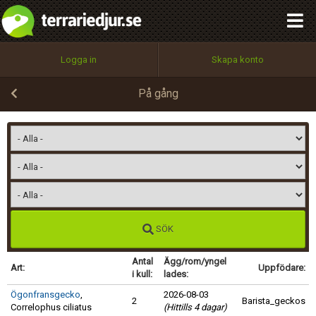
integritetspolicy
OK
Utför
Namn:
Begär nytt lösenord
Logga in
Skapa konto
Tillbaka till förstasidan
100%
Epost:
På gång
Användarnamn:
Lösenord:
SÖK
Antal
Ägg/rom/yngel
Art:
Uppfödare:
Privacy Policy
i kull:
lades:
Terms of Service
Ögonfransgecko
,
2026-08-03
2
Barista_geckos
Correlophus ciliatus
(Hittills 4 dagar)