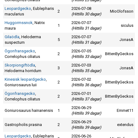
Leopardgecko
, Eublepharis
2026-07-08
2
MioOlofsson
macularius
(Hittills 30 dagar)
Huggormssnok
, Natrix
2026-07-07
1
siculus
maura
(Hittills 31 dagar)
Gilaödla
, Heloderma
2026-07-07
5
JonasA
suspectum
(Hittills 31 dagar)
Ögonfransgecko
,
2026-07-05
2
BittenByGeckos
Correlophus ciliatus
(Hittills 33 dagar)
Skorpiongiftödla
,
2026-07-03
3
JonasA
Heloderma horridum
(Hittills 35 dagar)
Kinesisk leopardgecko
,
2026-07-02
2
BittenByGeckos
Goniurosaurus luii
(Hittills 36 dagar)
Ögonfransgecko
,
2026-07-01
2
BittenByGeckos
Correlophus ciliatus
(Hittills 37 dagar)
2026-06-29
Goniurosaurus hainanensis
1
Emmet11
(Hittills 39 dagar)
2026-06-29
Gastropholis prasina
2
extendus
(Hittills 39 dagar)
Leopardgecko
, Eublepharis
2026-06-26