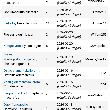
2
MioOlofsson
macularius
(Hittills 42 dagar)
2026-06-23
Goniurosaurus orientalis
2
Emmet11
(Hittills 45 dagar)
2026-06-23
Pärlödla
, Timon lepidus
11
Emmet11
(Hittills 45 dagar)
2026-06-20
Phelsuma guimbeaui
2
William252
(Hittills 48 dagar)
2026-06-20
Kungspyton
, Python regius
5
GSVreptiles
(Hittills 48 dagar)
Större
2026-06-19
Madagaskardaggecko
,
2
Morelia_Viridis
(Hittills 49 dagar)
Phelsuma grandis
Östlig diamantskallerorm
,
2026-06-16
3
JoeA
Crotalus adamanteus
(Hittills 52 dagar)
Västlig diamantskallerom
,
2026-06-16
5
JoeA
Crotalus atrox
(Hittills 52 dagar)
Leopardgecko
, Eublepharis
2026-06-14
2
MioOlofsson
macularius
(Hittills 54 dagar)
Ögonfransgecko
,
2026-06-13
2
BittenByGeckos
Correlophus ciliatus
(Hittills 55 dagar)