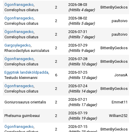
Skapa konto
Ögonfransgecko
,
2026-08-03
2
BittenByGeckos
Correlophus ciliatus
(Hittills 4 dagar)
Ögonfransgecko
,
2026-08-02
2
paultoivo
Correlophus ciliatus
(Hittills 5 dagar)
Ögonfransgecko
,
2026-07-31
2
paultoivo
Correlophus ciliatus
(Hittills 7 dagar)
Gargoylegecko
,
2026-07-29
2
BittenByGeckos
Rhacodactylus auriculatus
(Hittills 9 dagar)
Ögonfransgecko
,
2026-07-28
2
BittenByGeckos
Correlophus ciliatus
(Hittills 10 dagar)
Egyptisk landsköldpadda
,
2026-07-25
6
JonasA
Testudo kleinmanni
(Hittills 13 dagar)
Ögonfransgecko
,
2026-07-24
2
BittenByGeckos
Correlophus ciliatus
(Hittills 14 dagar)
2026-07-21
Goniurosaurus orientalis
2
Emmet11
(Hittills 17 dagar)
2026-07-19
Phelsuma guimbeaui
2
William252
(Hittills 19 dagar)
Ögonfransgecko
,
2026-07-15
2
BittenByGeckos
Correlophus ciliatus
(Hittills 23 dagar)