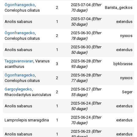
Skapa konto
Ögonfransgecko
,
2025-07-04
(Efter
2
Barista_geckos
Correlophus ciliatus
70 dagar)
2025-07-04
(Efter
Anolis sabanus
1
extendus
50 dagar)
Ögonfransgecko
,
2025-06-30
(Efter
2
nyxxos
Correlophus ciliatus
78 dagar)
2025-06-30
(Efter
Anolis sabanus
1
extendus
50 dagar)
Taggsvansvaran
, Varanus
2025-06-28
(Efter
3
bjrkbrasse
acanthurus
93 dagar)
Ögonfransgecko
,
2025-06-28
(Efter
2
nyxxos
Correlophus ciliatus
77 dagar)
Gargoylegecko
,
2025-06-27
(Efter
2
Seger
Rhacodactylus auriculatus
55 dagar)
2025-06-24
(Efter
Anolis sabanus
1
extendus
50 dagar)
2025-06-24
(Efter
Lamprolepis smaragdina
1
extendus
70 dagar)
2025-06-23
(Efter
Anolis sabanus
1
extendus
50 dagar)