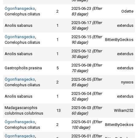
Ögonfransgecko
,
2025-06-23
(Efter
2
Odette
Correlophus ciliatus
83 dagar)
2025-06-17
(Efter
Anolis sabanus
1
extendus
50 dagar)
Ögonfransgecko
,
2025-06-15
(Efter
1
BittenByGeckos
Correlophus ciliatus
90 dagar)
2025-06-12
(Efter
Anolis sabanus
1
extendus
50 dagar)
2025-06-08
(Efter
Gastropholis prasina
5
extendus
70 dagar)
Ögonfransgecko
,
2025-06-05
(Efter
2
nyxxos
Correlophus ciliatus
85 dagar)
2025-06-04
(Efter
Anolis sabanus
1
extendus
52 dagar)
Madagascarophis
2025-06-03
(Efter
13
William252
colubrinus colubrinus
60 dagar)
Ögonfransgecko
,
2025-06-01
(Efter
2
BittenByGeckos
Correlophus ciliatus
100 dagar)
Ögonfransgecko
,
2025-06-01
(Efter