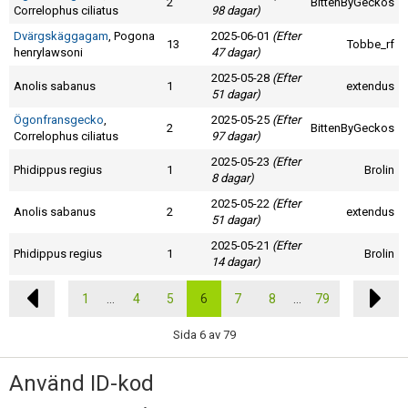
2
BittenByGeckos
Correlophus ciliatus
98 dagar)
Dvärgskäggagam
, Pogona
2025-06-01
(Efter
13
Tobbe_rf
henrylawsoni
47 dagar)
2025-05-28
(Efter
Anolis sabanus
1
extendus
51 dagar)
Ögonfransgecko
,
2025-05-25
(Efter
2
BittenByGeckos
Correlophus ciliatus
97 dagar)
2025-05-23
(Efter
Phidippus regius
1
Brolin
8 dagar)
2025-05-22
(Efter
Anolis sabanus
2
extendus
51 dagar)
2025-05-21
(Efter
Phidippus regius
1
Brolin
14 dagar)
1
...
4
5
6
7
8
...
79
Sida 6 av 79
Använd ID-kod