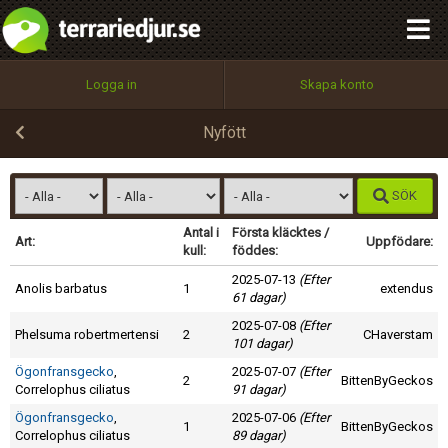
integritetspolicy
OK
Utför
Namn:
Begär nytt lösenord
Logga in
Skapa konto
Tillbaka till förstasidan
100%
Epost:
Nyfött
SÖK
Användarnamn:
Antal i
Första kläcktes /
Art:
Uppfödare:
kull:
föddes:
2025-07-13
(Efter
Anolis barbatus
1
extendus
61 dagar)
Lösenord:
2025-07-08
(Efter
Phelsuma robertmertensi
2
CHaverstam
101 dagar)
Ögonfransgecko
,
2025-07-07
(Efter
2
Privacy Policy
BittenByGeckos
Correlophus ciliatus
91 dagar)
Terms of Service
Ögonfransgecko
,
2025-07-06
(Efter
1
BittenByGeckos
Correlophus ciliatus
89 dagar)