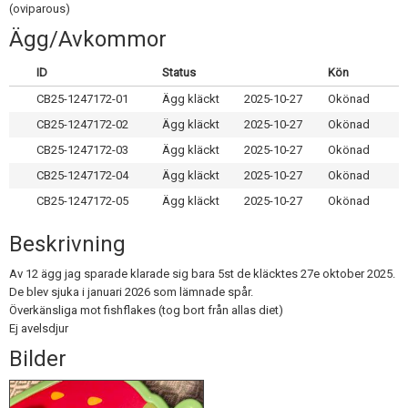
Skapa konto
(oviparous)
Ägg/Avkommor
ID
Status
Kön
CB25-1247172-01
Ägg kläckt
2025-10-27
Okönad
CB25-1247172-02
Ägg kläckt
2025-10-27
Okönad
CB25-1247172-03
Ägg kläckt
2025-10-27
Okönad
CB25-1247172-04
Ägg kläckt
2025-10-27
Okönad
CB25-1247172-05
Ägg kläckt
2025-10-27
Okönad
Beskrivning
Av 12 ägg jag sparade klarade sig bara 5st de kläcktes 27e oktober 2025.
De blev sjuka i januari 2026 som lämnade spår.
Överkänsliga mot fishflakes (tog bort från allas diet)
Ej avelsdjur
Bilder