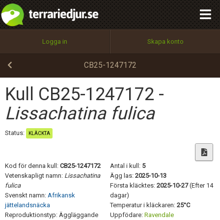
integritetspolicy
OK
Utför
Namn:
Begär nytt lösenord
Logga in
Skapa konto
Tillbaka till förstasidan
100%
Epost:
CB25-1247172
Kull CB25-1247172 -
Användarnamn:
Lissachatina fulica
Status:
KLÄCKTA
Lösenord:
Kod för denna kull:
CB25-1247172
Antal i kull:
5
Vetenskapligt namn:
Lissachatina
Ägg las:
2025-10-13
fulica
Första kläcktes:
2025-10-27
(Efter 14
Privacy Policy
Svenskt namn:
Afrikansk
dagar)
Terms of Service
jättelandsnäcka
Temperatur i kläckaren:
25°C
Reproduktionstyp: Äggläggande
Uppfödare:
Ravendale