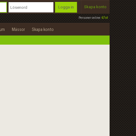
Skapa konto
Logga in
Personer online:
67st
rum
Mässor
Skapa konto