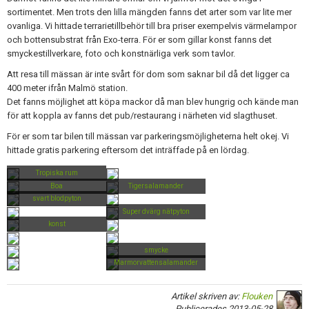
Skapa konto
sortimentet. Men trots den lilla mängden fanns det arter som var lite mer
ovanliga. Vi hittade terrarietillbehör till bra priser exempelvis värmelampor
och bottensubstrat från Exo-terra. För er som gillar konst fanns det
smyckestillverkare, foto och konstnärliga verk som tavlor.
Att resa till mässan är inte svårt för dom som saknar bil då det ligger ca
400 meter ifrån Malmö station.
Det fanns möjlighet att köpa mackor då man blev hungrig och kände man
för att koppla av fanns det pub/restaurang i närheten vid slagthuset.
För er som tar bilen till mässan var parkeringsmöjligheterna helt okej. Vi
hittade gratis parkering eftersom det inträffade på en lördag.
Tropiska rum
Boa
Tigersalamander
svart blodpyton
Super dvärg nätpyton
konst
smycke
Marmorvattensalamander
Artikel skriven av:
Flouken
Publicerades 2013-05-28