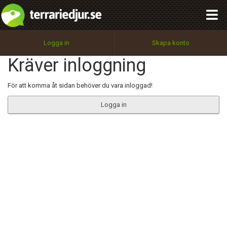
integritetspolicy
OK
Utför
Namn:
Begär nytt lösenord
Logga in
Skapa konto
Tillbaka till förstasidan
Kräver inloggning
100%
Epost:
För att komma åt sidan behöver du vara inloggad!
Logga in
Användarnamn:
Lösenord:
Privacy Policy
Terms of Service