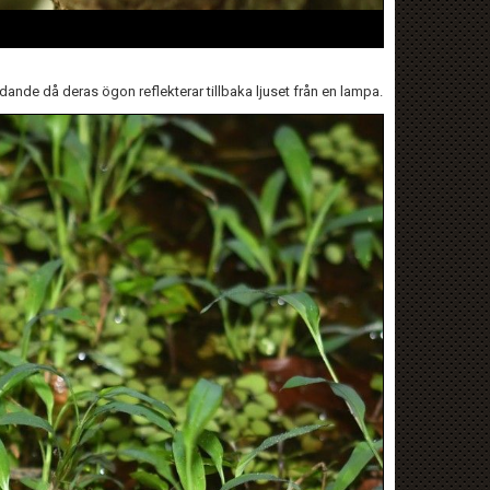
dande då deras ögon reflekterar tillbaka ljuset från en lampa.