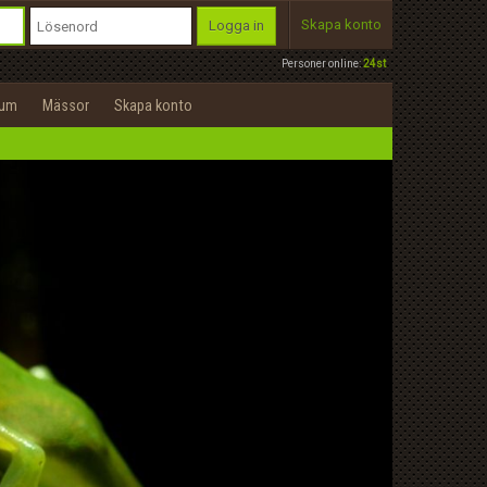
Skapa konto
Logga in
Personer online:
24st
rum
Mässor
Skapa konto