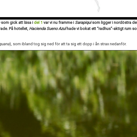
som gick att läsa i
del 1
var vi nu framme i
Sarapiqui
som ligger i nordöstra del
ade. På hotellet,
Hacienda Sueno Azul
hade vi bokat ett “radhus”-aktigt rum so
iguana
), som ibland tog sig ned för att ta sig ett dopp i ån strax nedanför.