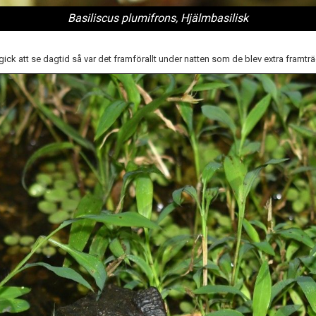
Basiliscus plumifrons, Hjälmbasilisk
ick att se dagtid så var det framförallt under natten som de blev extra framträ