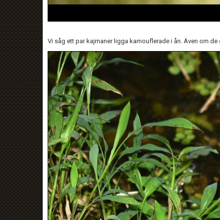
Vi såg ett par kajmaner ligga kamouflerade i ån. Även om de g