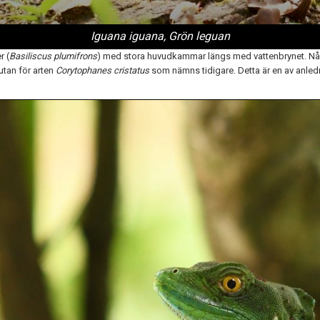
Iguana iguana, Grön leguan
r (
Basiliscus plumifrons
) med stora huvudkammar längs med vattenbrynet. Någo
utan för arten
Corytophanes cristatus
som nämns tidigare. Detta är en av anledn