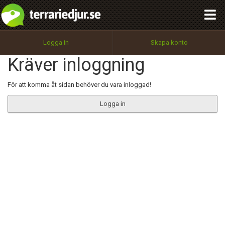
integritetspolicy
OK
Utför
Namn:
Begär nytt lösenord
Logga in
Skapa konto
Tillbaka till förstasidan
Kräver inloggning
100%
Epost:
För att komma åt sidan behöver du vara inloggad!
Logga in
Användarnamn:
Lösenord:
Privacy Policy
Terms of Service