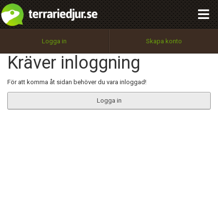
integritetspolicy
OK
Utför
Namn:
Begär nytt lösenord
Logga in
Skapa konto
Tillbaka till förstasidan
Kräver inloggning
100%
Epost:
För att komma åt sidan behöver du vara inloggad!
Logga in
Användarnamn:
Lösenord:
Privacy Policy
Terms of Service