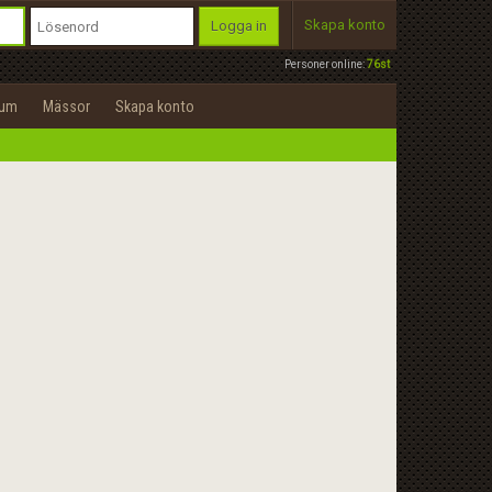
Skapa konto
Logga in
Personer online:
76st
rum
Mässor
Skapa konto