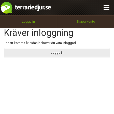
integritetspolicy
OK
Utför
Namn:
Begär nytt lösenord
Logga in
Skapa konto
Tillbaka till förstasidan
Kräver inloggning
100%
Epost:
För att komma åt sidan behöver du vara inloggad!
Logga in
Användarnamn:
Lösenord:
Privacy Policy
Terms of Service