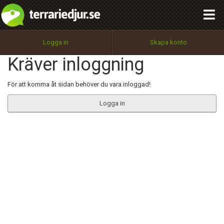
integritetspolicy
OK
Utför
Namn:
Begär nytt lösenord
Logga in
Skapa konto
Tillbaka till förstasidan
Kräver inloggning
100%
Epost:
För att komma åt sidan behöver du vara inloggad!
Logga in
Användarnamn:
Lösenord:
Privacy Policy
Terms of Service