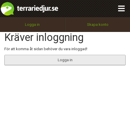
integritetspolicy
OK
Utför
Namn:
Begär nytt lösenord
Logga in
Skapa konto
Tillbaka till förstasidan
Kräver inloggning
100%
Epost:
För att komma åt sidan behöver du vara inloggad!
Logga in
Användarnamn:
Lösenord:
Privacy Policy
Terms of Service