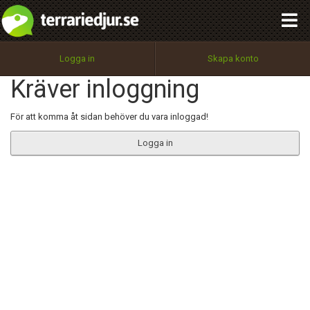
integritetspolicy
OK
Utför
Namn:
Begär nytt lösenord
Logga in
Skapa konto
Tillbaka till förstasidan
Kräver inloggning
100%
Epost:
För att komma åt sidan behöver du vara inloggad!
Logga in
Användarnamn:
Lösenord:
Privacy Policy
Terms of Service