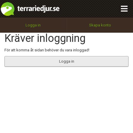
integritetspolicy
OK
Utför
Namn:
Begär nytt lösenord
Logga in
Skapa konto
Tillbaka till förstasidan
Kräver inloggning
100%
Epost:
För att komma åt sidan behöver du vara inloggad!
Logga in
Användarnamn:
Lösenord:
Privacy Policy
Terms of Service