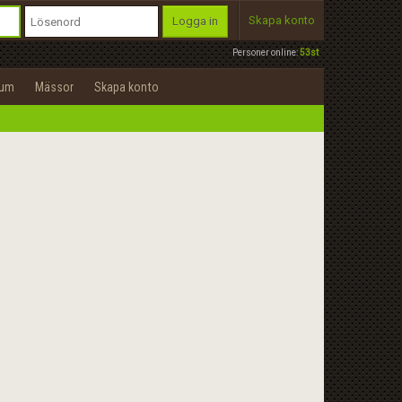
Skapa konto
Logga in
Personer online:
53st
rum
Mässor
Skapa konto