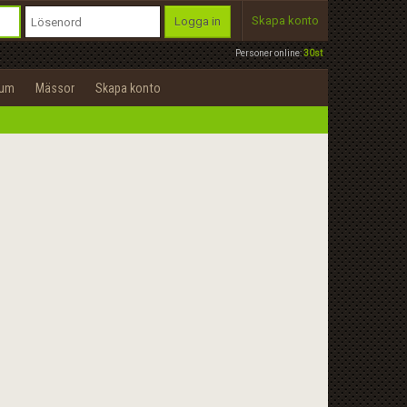
Skapa konto
Logga in
Personer online:
30st
rum
Mässor
Skapa konto