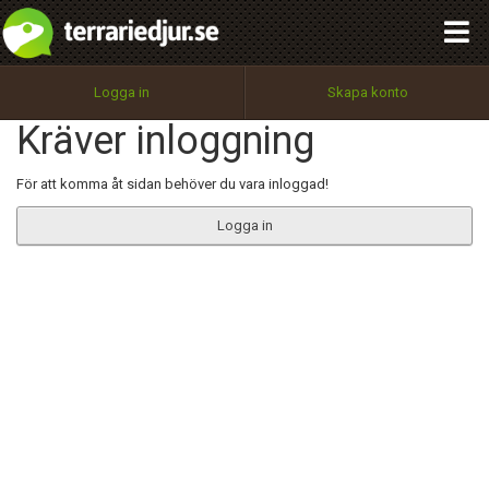
integritetspolicy
OK
Utför
Namn:
Begär nytt lösenord
Logga in
Skapa konto
Tillbaka till förstasidan
Kräver inloggning
100%
Epost:
För att komma åt sidan behöver du vara inloggad!
Logga in
Användarnamn:
Lösenord:
Privacy Policy
Terms of Service