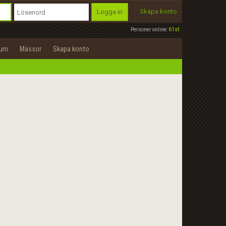
Skapa konto
Logga in
Personer online:
61st
rum
Mässor
Skapa konto