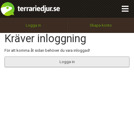
integritetspolicy
OK
Utför
Namn:
Begär nytt lösenord
Logga in
Skapa konto
Tillbaka till förstasidan
Kräver inloggning
100%
Epost:
För att komma åt sidan behöver du vara inloggad!
Logga in
Användarnamn:
Lösenord:
Privacy Policy
Terms of Service