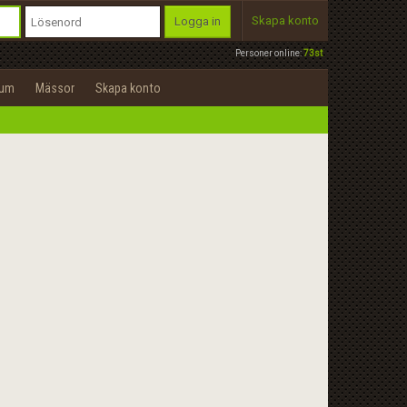
Skapa konto
Logga in
Personer online:
73st
rum
Mässor
Skapa konto