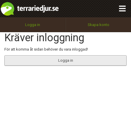
integritetspolicy
OK
Utför
Namn:
Begär nytt lösenord
Logga in
Skapa konto
Tillbaka till förstasidan
Kräver inloggning
100%
Epost:
För att komma åt sidan behöver du vara inloggad!
Logga in
Användarnamn:
Lösenord:
Privacy Policy
Terms of Service