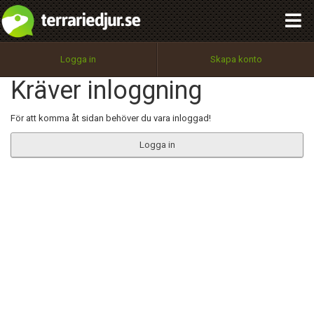
integritetspolicy
OK
Utför
Namn:
Begär nytt lösenord
Logga in
Skapa konto
Tillbaka till förstasidan
Kräver inloggning
100%
Epost:
För att komma åt sidan behöver du vara inloggad!
Logga in
Användarnamn:
Lösenord:
Privacy Policy
Terms of Service