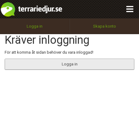
integritetspolicy
OK
Utför
Namn:
Begär nytt lösenord
Logga in
Skapa konto
Tillbaka till förstasidan
Kräver inloggning
100%
Epost:
För att komma åt sidan behöver du vara inloggad!
Logga in
Användarnamn:
Lösenord:
Privacy Policy
Terms of Service