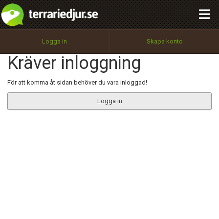
integritetspolicy
OK
Utför
Namn:
Begär nytt lösenord
Logga in
Skapa konto
Tillbaka till förstasidan
Kräver inloggning
100%
Epost:
För att komma åt sidan behöver du vara inloggad!
Logga in
Användarnamn:
Lösenord:
Privacy Policy
Terms of Service