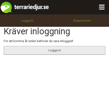
integritetspolicy
OK
Utför
Namn:
Begär nytt lösenord
Logga in
Skapa konto
Tillbaka till förstasidan
Kräver inloggning
100%
Epost:
För att komma åt sidan behöver du vara inloggad!
Logga in
Användarnamn:
Lösenord:
Privacy Policy
Terms of Service