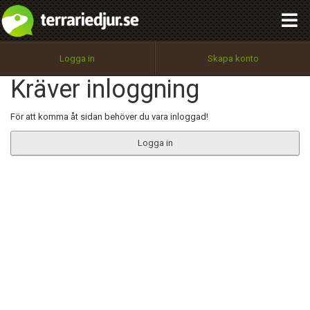
integritetspolicy
OK
Utför
Namn:
Begär nytt lösenord
Logga in
Skapa konto
Tillbaka till förstasidan
Kräver inloggning
100%
Epost:
För att komma åt sidan behöver du vara inloggad!
Logga in
Användarnamn:
Lösenord:
Privacy Policy
Terms of Service