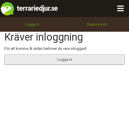
integritetspolicy
OK
Utför
Namn:
Begär nytt lösenord
Logga in
Skapa konto
Tillbaka till förstasidan
Kräver inloggning
100%
Epost:
För att komma åt sidan behöver du vara inloggad!
Logga in
Användarnamn:
Lösenord:
Privacy Policy
Terms of Service