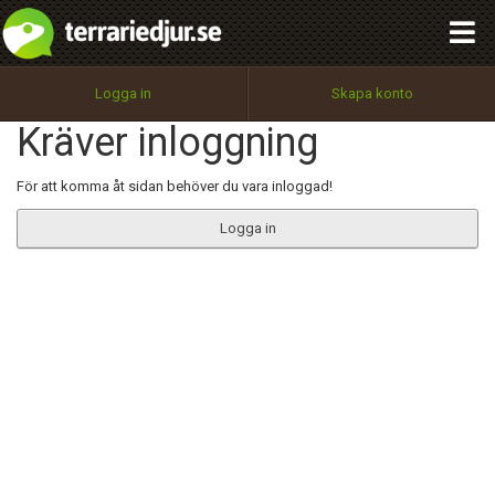
integritetspolicy
OK
Utför
Namn:
Begär nytt lösenord
Logga in
Skapa konto
Tillbaka till förstasidan
Kräver inloggning
100%
Epost:
För att komma åt sidan behöver du vara inloggad!
Logga in
Användarnamn:
Lösenord:
Privacy Policy
Terms of Service