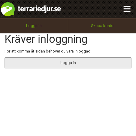
integritetspolicy
OK
Utför
Namn:
Begär nytt lösenord
Logga in
Skapa konto
Tillbaka till förstasidan
Kräver inloggning
100%
Epost:
För att komma åt sidan behöver du vara inloggad!
Logga in
Användarnamn:
Lösenord:
Privacy Policy
Terms of Service