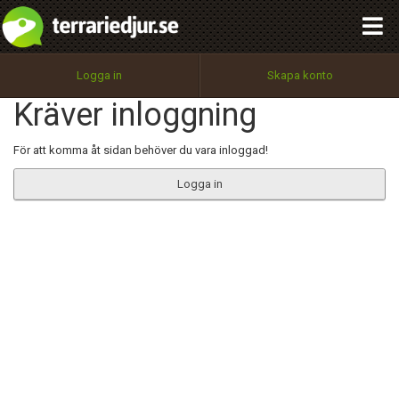
integritetspolicy
OK
Utför
Namn:
Begär nytt lösenord
Logga in
Skapa konto
Tillbaka till förstasidan
Kräver inloggning
100%
Epost:
För att komma åt sidan behöver du vara inloggad!
Logga in
Användarnamn:
Lösenord:
Privacy Policy
Terms of Service