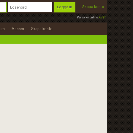
Skapa konto
Logga in
Personer online:
67st
rum
Mässor
Skapa konto