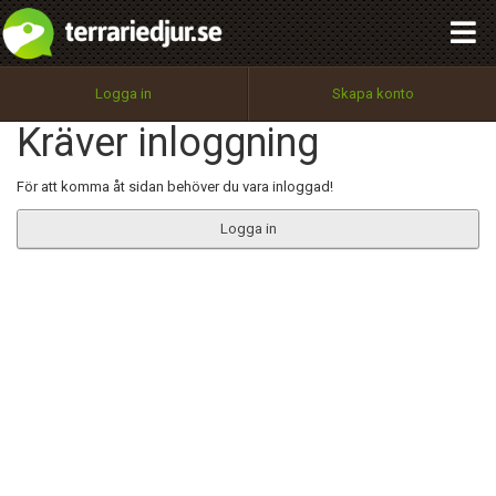
integritetspolicy
OK
Utför
Namn:
Begär nytt lösenord
Logga in
Skapa konto
Tillbaka till förstasidan
Kräver inloggning
100%
Epost:
För att komma åt sidan behöver du vara inloggad!
Logga in
Användarnamn:
Lösenord:
Privacy Policy
Terms of Service