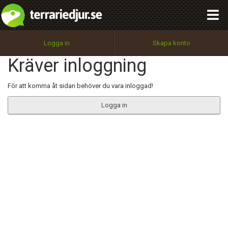
integritetspolicy
OK
Utför
Namn:
Begär nytt lösenord
Logga in
Skapa konto
Tillbaka till förstasidan
Kräver inloggning
100%
Epost:
För att komma åt sidan behöver du vara inloggad!
Logga in
Användarnamn:
Lösenord:
Privacy Policy
Terms of Service